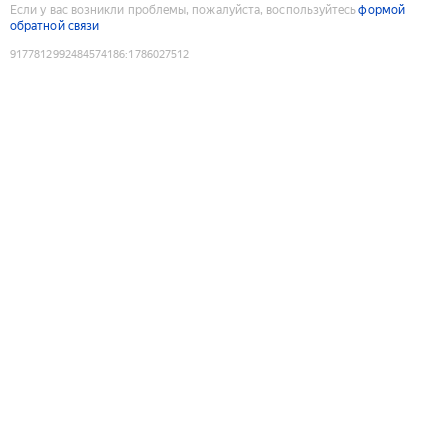
Если у вас возникли проблемы, пожалуйста, воспользуйтесь
формой
обратной связи
9177812992484574186
:
1786027512