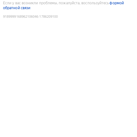
Если у вас возникли проблемы, пожалуйста, воспользуйтесь
формой
обратной связи
9189999168962106046
:
1786209100