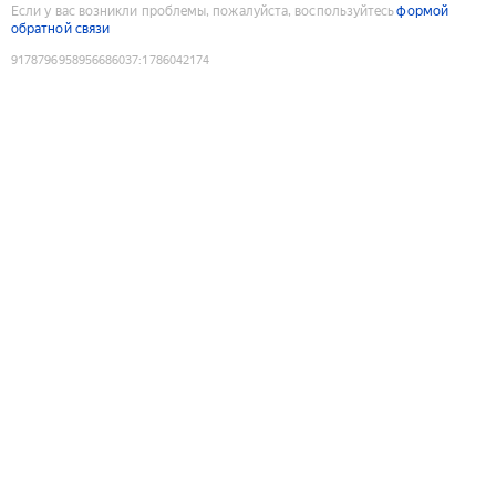
Если у вас возникли проблемы, пожалуйста, воспользуйтесь
формой
обратной связи
9178796958956686037
:
1786042174