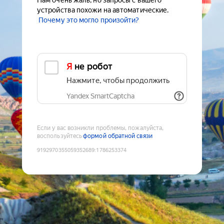
Нам очень жаль, но запросы с вашего
устройства похожи на автоматические.
Почему это могло произойти?
Я не робот
Нажмите, чтобы продолжить
Yandex SmartCaptcha
Если у вас возникли проблемы, пожалуйста,
воспользуйтесь
формой обратной связи
9192970355059352689
:
1786253374