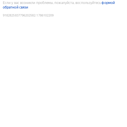
Если у вас возникли проблемы, пожалуйста, воспользуйтесь
формой
обратной связи
9182825837796202582
:
1786102209