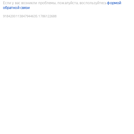
Если у вас возникли проблемы, пожалуйста, воспользуйтесь
формой
обратной связи
9184200113847944635
:
1786122688