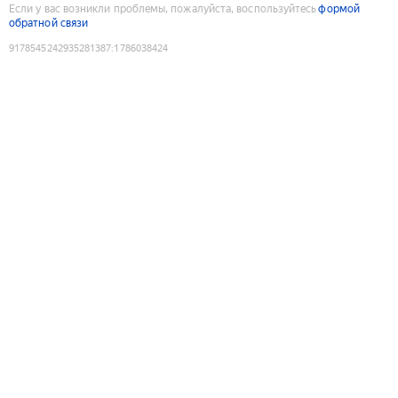
Если у вас возникли проблемы, пожалуйста, воспользуйтесь
формой
обратной связи
9178545242935281387
:
1786038424