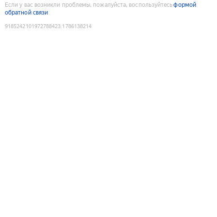
Если у вас возникли проблемы, пожалуйста, воспользуйтесь
формой
обратной связи
9185242101972788423
:
1786138214