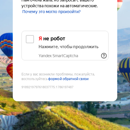
Нам очень жаль, но запросы с вашего
устройства похожи на автоматические.
Почему это могло произойти?
Я не робот
Нажмите, чтобы продолжить
Yandex SmartCaptcha
Если у вас возникли проблемы, пожалуйста,
воспользуйтесь
формой обратной связи
9189219797618037775
:
1786197487