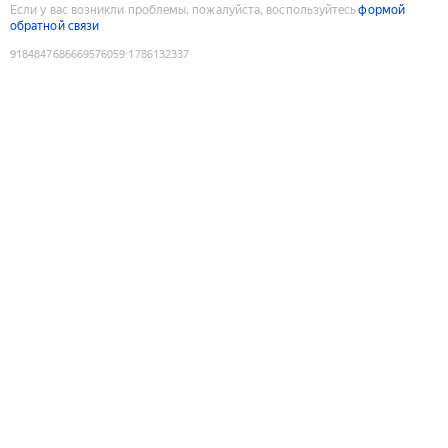
Если у вас возникли проблемы, пожалуйста, воспользуйтесь
формой
обратной связи
9184847686669576059
:
1786132337