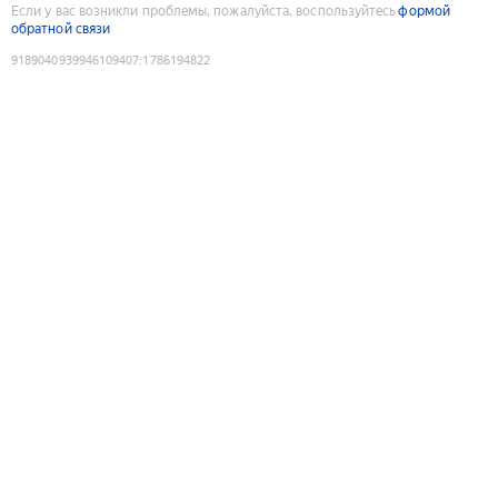
Если у вас возникли проблемы, пожалуйста, воспользуйтесь
формой
обратной связи
9189040939946109407
:
1786194822