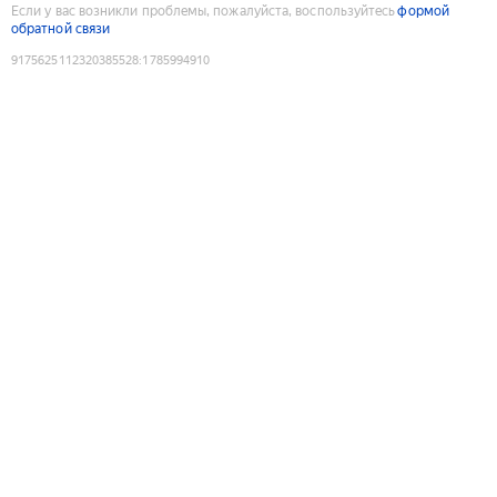
Если у вас возникли проблемы, пожалуйста, воспользуйтесь
формой
обратной связи
9175625112320385528
:
1785994910