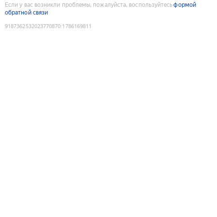
Если у вас возникли проблемы, пожалуйста, воспользуйтесь
формой
обратной связи
9187362532023770870
:
1786169811