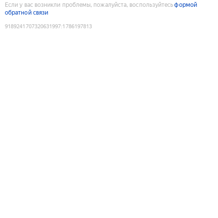
Если у вас возникли проблемы, пожалуйста, воспользуйтесь
формой
обратной связи
9189241707320631997
:
1786197813