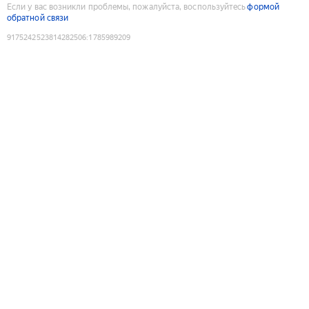
Если у вас возникли проблемы, пожалуйста, воспользуйтесь
формой
обратной связи
9175242523814282506
:
1785989209