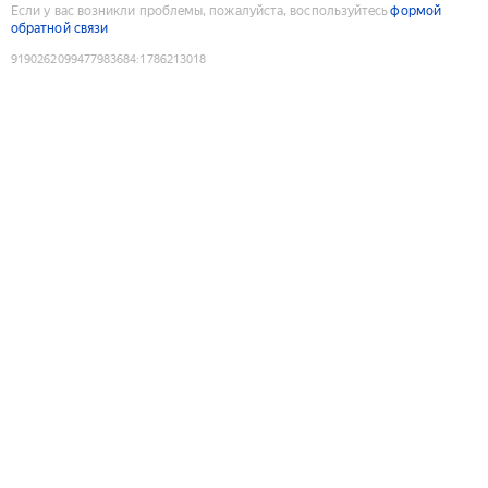
Если у вас возникли проблемы, пожалуйста, воспользуйтесь
формой
обратной связи
9190262099477983684
:
1786213018