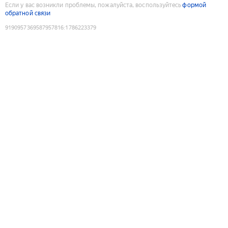
Если у вас возникли проблемы, пожалуйста, воспользуйтесь
формой
обратной связи
9190957369587957816
:
1786223379