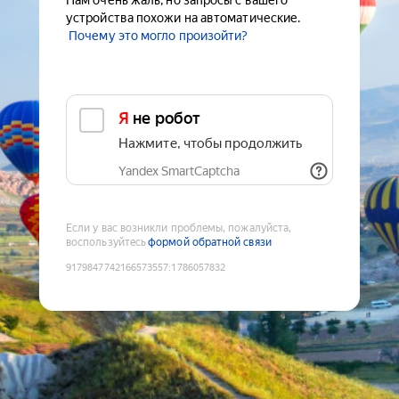
Нам очень жаль, но запросы с вашего
устройства похожи на автоматические.
Почему это могло произойти?
Я не робот
Нажмите, чтобы продолжить
Yandex SmartCaptcha
Если у вас возникли проблемы, пожалуйста,
воспользуйтесь
формой обратной связи
9179847742166573557
:
1786057832