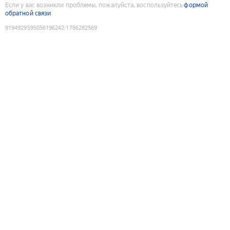
Если у вас возникли проблемы, пожалуйста, воспользуйтесь
формой
обратной связи
9194929595056196242
:
1786282569