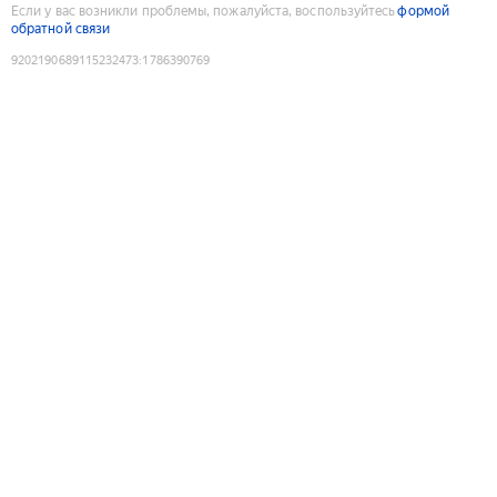
Если у вас возникли проблемы, пожалуйста, воспользуйтесь
формой
обратной связи
9202190689115232473
:
1786390769