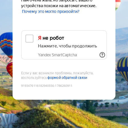
Нам очень жаль, но запросы с вашего
устройства похожи на автоматические.
Почему это могло произойти?
Я не робот
Нажмите, чтобы продолжить
Yandex SmartCaptcha
Если у вас возникли проблемы, пожалуйста,
воспользуйтесь
формой обратной связи
9193476116182940556
:
1786260911