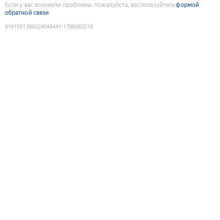
Если у вас возникли проблемы, пожалуйста, воспользуйтесь
формой
обратной связи
9181551388324045441
:
1786083219