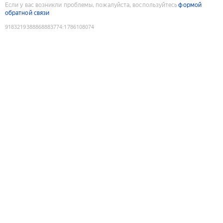
Если у вас возникли проблемы, пожалуйста, воспользуйтесь
формой
обратной связи
9183219388868883774
:
1786108074