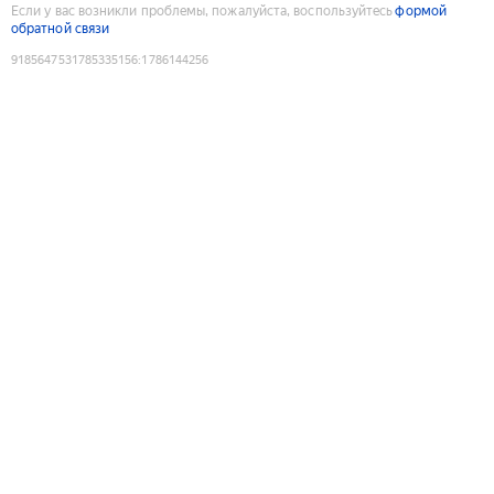
Если у вас возникли проблемы, пожалуйста, воспользуйтесь
формой
обратной связи
9185647531785335156
:
1786144256