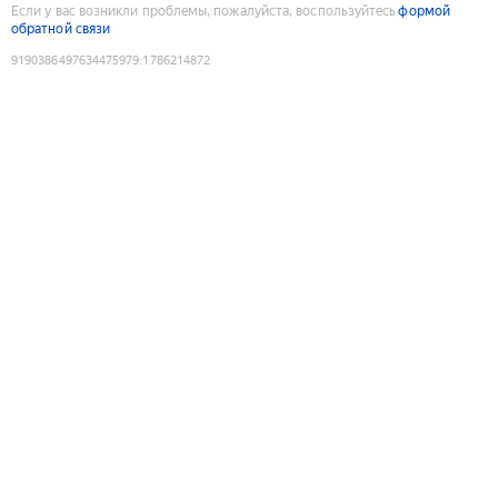
Если у вас возникли проблемы, пожалуйста, воспользуйтесь
формой
обратной связи
9190386497634475979
:
1786214872