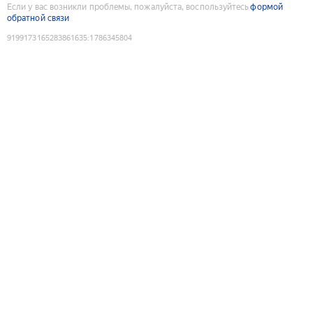
Если у вас возникли проблемы, пожалуйста, воспользуйтесь
формой
обратной связи
9199173165283861635
:
1786345804