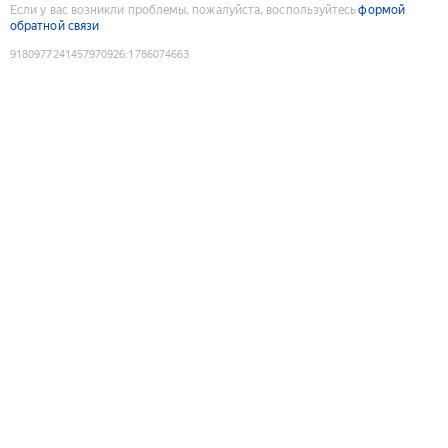
Если у вас возникли проблемы, пожалуйста, воспользуйтесь
формой
обратной связи
9180977241457970926
:
1786074663