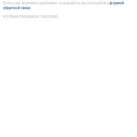
Если у вас возникли проблемы, пожалуйста, воспользуйтесь
формой
обратной связи
9197868672383606824
:
1786326365