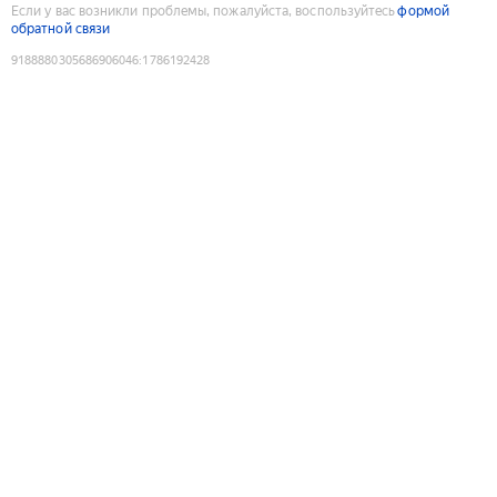
Если у вас возникли проблемы, пожалуйста, воспользуйтесь
формой
обратной связи
9188880305686906046
:
1786192428