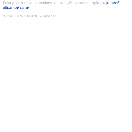
Если у вас возникли проблемы, пожалуйста, воспользуйтесь
формой
обратной связи
9181450987693343178
:
1786081722