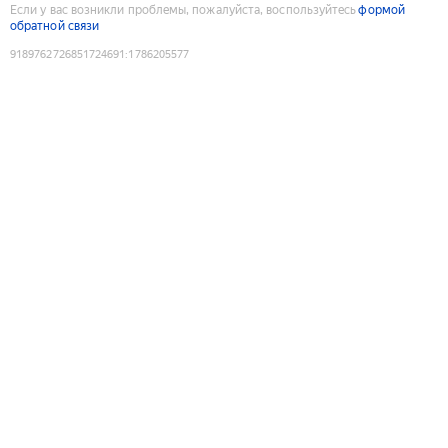
Если у вас возникли проблемы, пожалуйста, воспользуйтесь
формой
обратной связи
9189762726851724691
:
1786205577