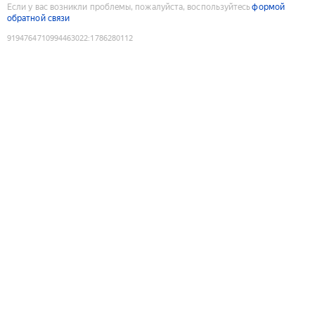
Если у вас возникли проблемы, пожалуйста, воспользуйтесь
формой
обратной связи
9194764710994463022
:
1786280112