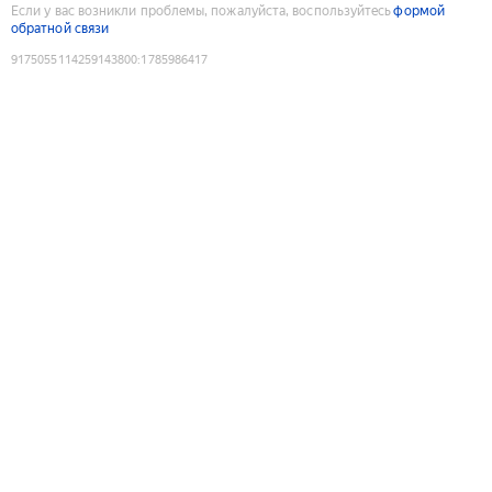
Если у вас возникли проблемы, пожалуйста, воспользуйтесь
формой
обратной связи
9175055114259143800
:
1785986417