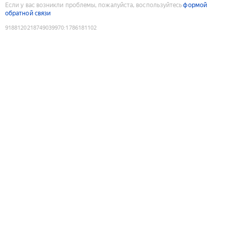
Если у вас возникли проблемы, пожалуйста, воспользуйтесь
формой
обратной связи
9188120218749039970
:
1786181102