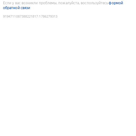
Если у вас возникли проблемы, пожалуйста, воспользуйтесь
формой
обратной связи
9194711087388221817
:
1786279313