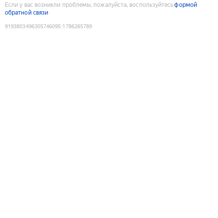
Если у вас возникли проблемы, пожалуйста, воспользуйтесь
формой
обратной связи
9193803496305746095
:
1786265789