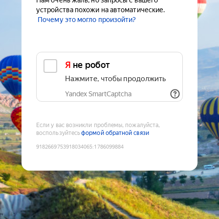
Нам очень жаль, но запросы с вашего
устройства похожи на автоматические.
Почему это могло произойти?
Я не робот
Нажмите, чтобы продолжить
Yandex SmartCaptcha
Если у вас возникли проблемы, пожалуйста,
воспользуйтесь
формой обратной связи
9182669753918034065
:
1786099884