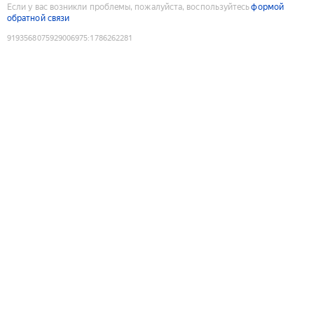
Если у вас возникли проблемы, пожалуйста, воспользуйтесь
формой
обратной связи
9193568075929006975
:
1786262281