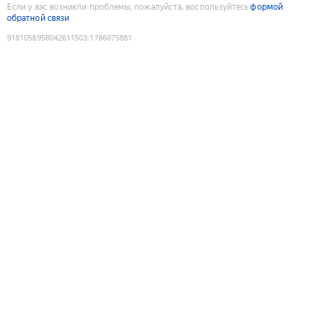
Если у вас возникли проблемы, пожалуйста, воспользуйтесь
формой
обратной связи
9181058958042611503
:
1786075881