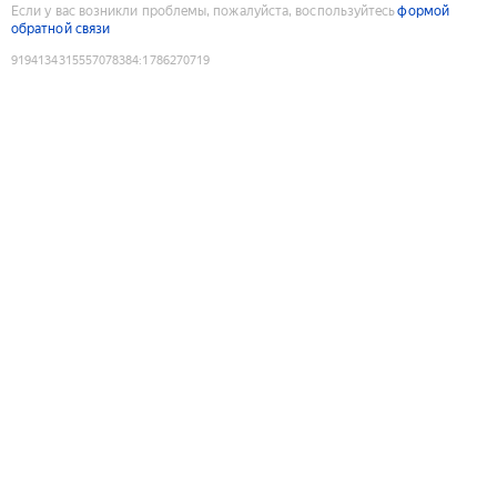
Если у вас возникли проблемы, пожалуйста, воспользуйтесь
формой
обратной связи
9194134315557078384
:
1786270719