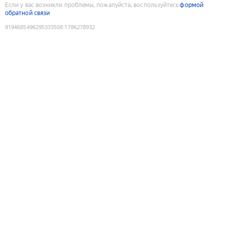
Если у вас возникли проблемы, пожалуйста, воспользуйтесь
формой
обратной связи
9194685496295333508
:
1786278932