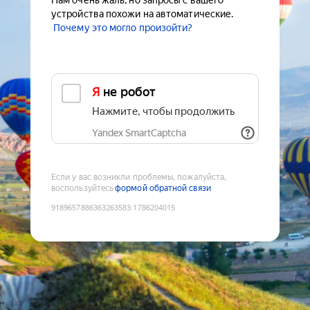
Нам очень жаль, но запросы с вашего
устройства похожи на автоматические.
Почему это могло произойти?
Я не робот
Нажмите, чтобы продолжить
Yandex SmartCaptcha
Если у вас возникли проблемы, пожалуйста,
воспользуйтесь
формой обратной связи
9189657886363263583
:
1786204015