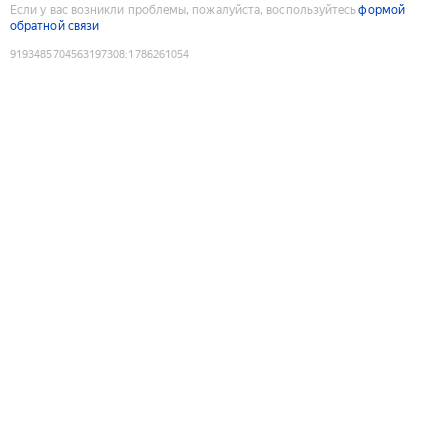
Если у вас возникли проблемы, пожалуйста, воспользуйтесь
формой
обратной связи
9193485704563197308
:
1786261054