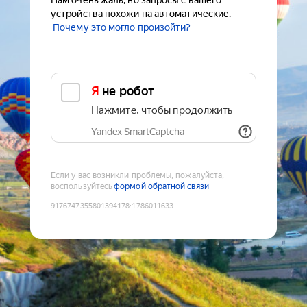
Нам очень жаль, но запросы с вашего
устройства похожи на автоматические.
Почему это могло произойти?
Я не робот
Нажмите, чтобы продолжить
Yandex SmartCaptcha
Если у вас возникли проблемы, пожалуйста,
воспользуйтесь
формой обратной связи
9176747355801394178
:
1786011633