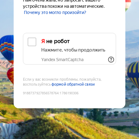
Нам очень жаль, но запросы с вашего
устройства похожи на автоматические.
Почему это могло произойти?
Я не робот
Нажмите, чтобы продолжить
Yandex SmartCaptcha
Если у вас возникли проблемы, пожалуйста,
воспользуйтесь
формой обратной связи
9188737927856578764
:
1786190306