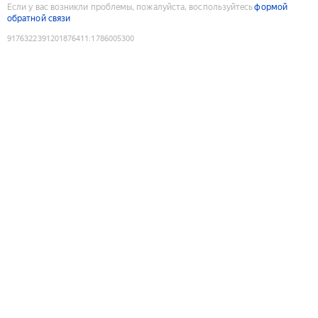
Если у вас возникли проблемы, пожалуйста, воспользуйтесь
формой
обратной связи
9176322391201876411
:
1786005300