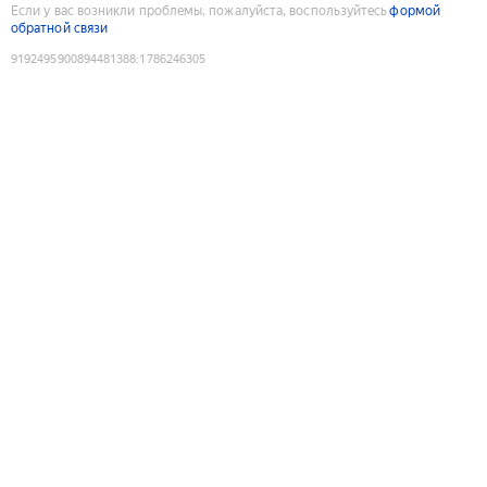
Если у вас возникли проблемы, пожалуйста, воспользуйтесь
формой
обратной связи
9192495900894481388
:
1786246305