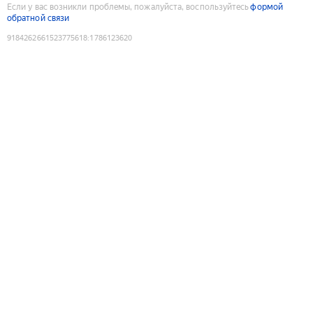
Если у вас возникли проблемы, пожалуйста, воспользуйтесь
формой
обратной связи
9184262661523775618
:
1786123620