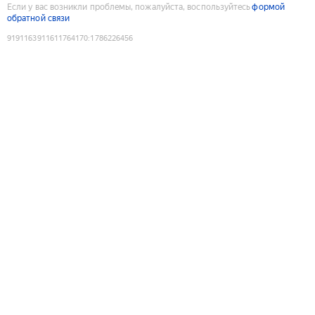
Если у вас возникли проблемы, пожалуйста, воспользуйтесь
формой
обратной связи
9191163911611764170
:
1786226456