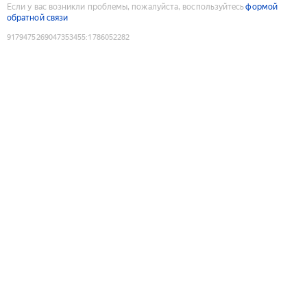
Если у вас возникли проблемы, пожалуйста, воспользуйтесь
формой
обратной связи
9179475269047353455
:
1786052282